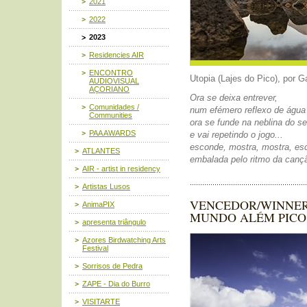
2021
2022
2023
Residencies AIR
ENCONTRO
Utopia (Lajes do Pico), por G
AUDIOVISUAL
AÇORIANO
Ora se deixa entrever,
Comunidades /
num efémero reflexo de água 
Communities
ora se funde na neblina do s
PAA AWARDS
e vai repetindo o jogo...
esconde, mostra, mostra, es
ATLANTES
embalada pelo ritmo da canç
AIR - artist in residency
Artistas Lusos
VENCEDOR/WINNER
AnimaPIX
MUNDO ALÉM PICO
apresenta triângulo
Azores Birdwatching Arts
Festival
Sorrisos de Pedra
ZAPE - Dia do Burro
VISITARTE