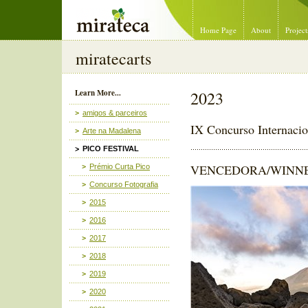
Mirateca Artist Management
Home Page
About
Project
miratecarts
Learn More...
2023
amigos & parceiros
IX Concurso Internacio
Arte na Madalena
PICO FESTIVAL
VENCEDORA/WINNE
Prémio Curta Pico
Concurso Fotografia
2015
2016
2017
2018
2019
2020