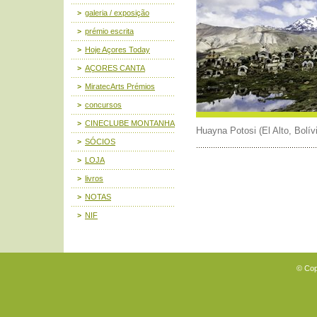
galeria / exposição
prémio escrita
Hoje Açores Today
AÇORES CANTA
MiratecArts Prémios
concursos
CINECLUBE MONTANHA
Huayna Potosi (El Alto, Bolív
SÓCIOS
LOJA
livros
NOTAS
NIF
© Cop