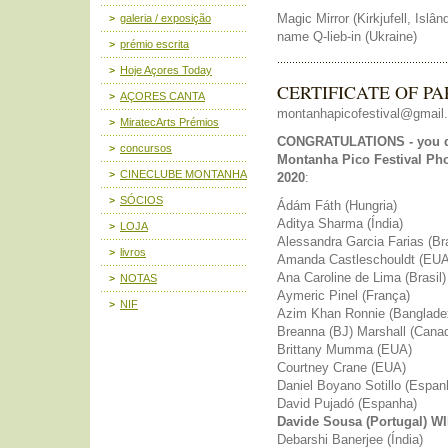
Magic Mirror (Kirkjufell, Isl
galeria / exposição
name Q-lieb-in (Ukraine)
prémio escrita
Hoje Açores Today
CERTIFICATE OF PA
AÇORES CANTA
montanhapicofestival@gmail
MiratecArts Prémios
CONGRATULATIONS - you qual
concursos
Montanha Pico Festival Ph
CINECLUBE MONTANHA
2020
:
SÓCIOS
Ádám Fáth (Hungria)
Aditya Sharma (Índia)
LOJA
Alessandra Garcia Farias (Br
livros
Amanda Castleschouldt (EUA
Ana Caroline de Lima (Brasil)
NOTAS
Aymeric Pinel (França)
NIF
Azim Khan Ronnie (Banglade
Breanna (BJ) Marshall (Cana
Brittany Mumma (EUA)
Courtney Crane (EUA)
Daniel Boyano Sotillo (Espan
David Pujadó (Espanha)
Davide Sousa (Portugal) 
Debarshi Banerjee (Índia)