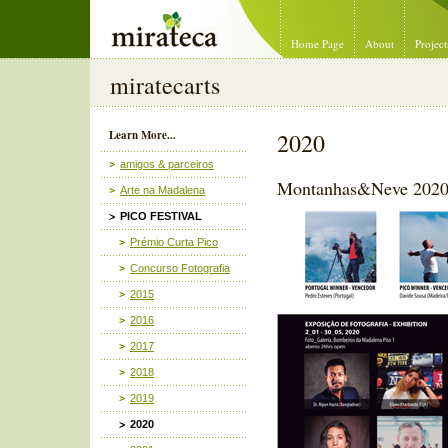
Mirateca Artist Management
Home Page
About
Project
miratecarts
Learn More...
2020
amigos & parceiros
Montanhas&Neve 202
Arte na Madalena
PICO FESTIVAL
Prémio Curta Pico
Concurso Fotografia
2015
2016
2017
2018
2019
2020