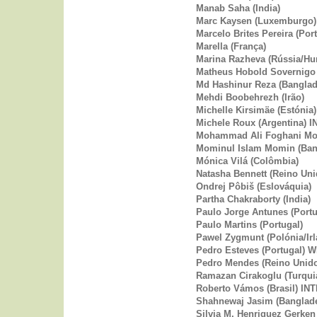
Manab Saha (India)
Marc Kaysen (Luxemburgo
Marcelo Brites Pereira (Por
Marella (França)
Marina Razheva (Rússia/Hu
Matheus Hobold Sovernigo
Md Hashinur Reza (Banglad
Mehdi Boobehrezh (Irão)
Michelle Kirsimäe (Estónia)
Michele Roux (Argentina)
Mohammad Ali Foghani Mo
Mominul Islam Momin (Ban
Mónica Vilá (Colômbia)
Natasha Bennett (Reino Uni
Ondrej Pôbiš (Eslováquia)
Partha Chakraborty (India)
Paulo Jorge Antunes (Portu
Paulo Martins (Portugal)
Pawel Zygmunt (Polónia/I
Pedro Esteves (Portugal
Pedro Mendes (Reino Unid
Ramazan Cirakoglu (Turqui
Roberto Vámos (Brasil) I
Shahnewaj Jasim (Banglad
Silvia M. Henriquez Gerken