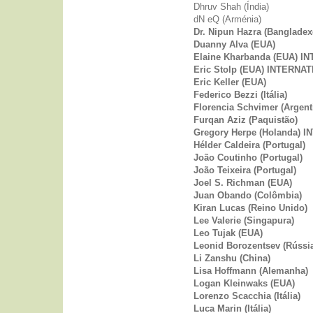
Dhruv Shah (Índia)
dN eQ (Arménia)
Dr. Nipun Hazra (Banglad
Duanny Alva (EUA)
Elaine Kharbanda (EUA) I
Eric Stolp (EUA) INTERNA
Eric Keller (EUA)
Federico Bezzi (Itália)
Florencia Schvimer (Argent
Furqan Aziz (Paquistão)
Gregory Herpe (Holanda) 
Hélder Caldeira (Portugal)
João Coutinho (Portugal)
João Teixeira (Portugal)
Joel S. Richman (EUA)
Juan Obando (Colômbia)
Kiran Lucas (Reino Unido)
Lee Valerie (Singapura)
Leo Tujak (EUA)
Leonid Borozentsev (Rúss
Li Zanshu (China)
Lisa Hoffmann (Alemanha)
Logan Kleinwaks (EUA)
Lorenzo Scacchia (Itália)
Luca Marin (Itália)