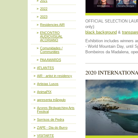
2021
2022
2023
OFFICIAL SELECTION LAUREL 
Residencies AIR
only):
black background
&
transpar
ENCONTRO
AUDIOVISUAL
AÇORIANO
Exhibition includes winners a
- World Mountain Day, until S
Comunidades /
Bombeiros da Madalena, ope
Communities
PAA AWARDS
ATLANTES
2020 INTERNATION
AIR - artist in residency
Artistas Lusos
AnimaPIX
apresenta triângulo
Azores Birdwatching Arts
Festival
Sorrisos de Pedra
ZAPE - Dia do Burro
VISITARTE