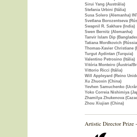
Sirui Yang (Austrália)
Stefania Urbini (Itália)
Susa Solero (Alemanha) 
Svetlana Borozentseva (Rús
Swapnil R. Sakhare (India)
Swen Bernitz (Alemanha)
Tanvir Islam Dip (Banglade
Tatiana Mordkovich (Rússia
Thomas-Xavier Christiane (
Turgut Aydintan (Turquia)
Valentino Petrosino (Itália)
Vitória Monteiro (Áustria/Br
Vittorio Ricci (Itália)
Will Appleyard (Reino Unid
Xu Zhuoxin (China)
Yevhen Samuchenko (Ucrâ
Yoko Correia Nishimiya (Ja
Zhamilya Zhukenova (Caza
Zhou Xiujian (China)
Artistic Director Prize 