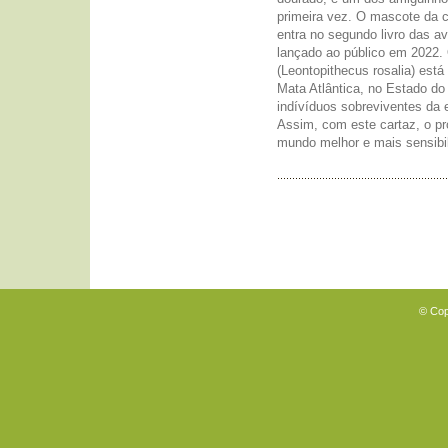
primeira vez. O mascote da c
entra no segundo livro das a
lançado ao público em 2022.
(Leontopithecus rosalia) est
Mata Atlântica, no Estado d
indívíduos sobreviventes da 
Assim, com este cartaz, o pr
mundo melhor e mais sensibil
© Cop