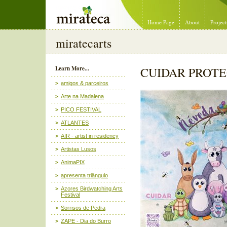
Mirateca Artist Management
Home Page
About
Project
miratecarts
Learn More...
CUIDAR PROT
amigos & parceiros
Arte na Madalena
PICO FESTIVAL
ATLANTES
AIR - artist in residency
Artistas Lusos
AnimaPIX
apresenta triângulo
Azores Birdwatching Arts
Festival
Sorrisos de Pedra
ZAPE - Dia do Burro