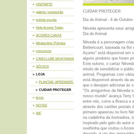
VISITARTE
CUIDAR PROTEGER
galeria / exposição
Dia do Animal - 4 de Outubro
prémio escrita
Hoje Açores Today
Néveda apresenta seus amigu
Dia do Animal
AÇORES CANTA
Néveda é a personagem criada
MiratecArts Prémios
Bettencourt, baseada na flor
concursos
Açores" está disponível em vá
alguns produtos que foram p
CINECLUBE MONTANHA
Este outono, o cartaz Néved
SÓCIOS
intuito de sensibilizar o públ
animal. Programas com várias
LOJA
está disponível através da a
PLANTAR. APRENDER.
que o desejam adicionar às s
CUIDAR PROTEGER
"Os amiguinhos da Néveda s
nosso mundo" avança Terry 
livros
entre nós, como a Branca e 
NOTAS
através dos cartões postais d
primeiro apareceu no livro N
NIF
na cadelinha da ilustradora, 
inspirado pelo gato do autor 
ovelhinha que visitou o Azore
dourado, é um dos amiguinho