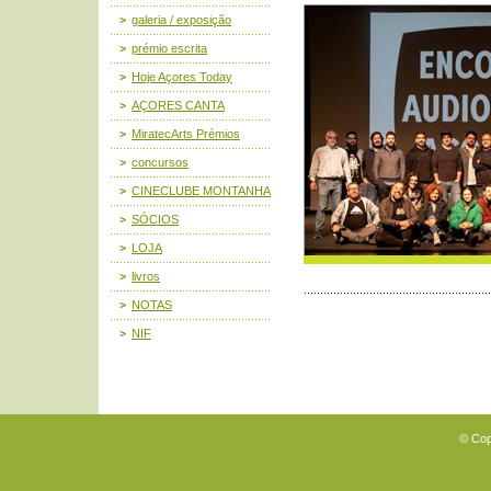
galeria / exposição
prémio escrita
Hoje Açores Today
AÇORES CANTA
MiratecArts Prémios
concursos
CINECLUBE MONTANHA
SÓCIOS
LOJA
livros
NOTAS
NIF
© Cop