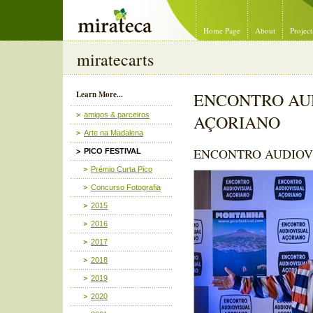
Mirateca Artist Management
Home Page
About
Project
miratecarts
Learn More...
ENCONTRO AU
amigos & parceiros
AÇORIANO
Arte na Madalena
ENCONTRO AUDIOV
PICO FESTIVAL
Prémio Curta Pico
Concurso Fotografia
2015
2016
2017
2018
2019
2020