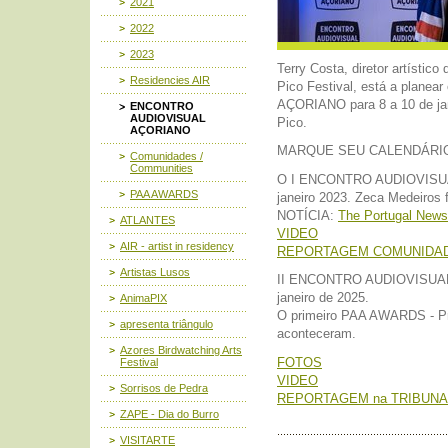
2021
2022
2023
Terry Costa, diretor artístic
Residencies AIR
Pico Festival, está a plan
AÇORIANO para 8 a 10 de jan
ENCONTRO
AUDIOVISUAL
Pico.
AÇORIANO
MARQUE SEU CALENDÁRIO
Comunidades /
Communities
O I ENCONTRO AUDIOVISUAL
PAA AWARDS
janeiro 2023. Zeca Medeiros
NOTÍCIA:
The Portugal News
ATLANTES
VIDEO
AIR - artist in residency
REPORTAGEM COMUNIDAD
Artistas Lusos
II ENCONTRO AUDIOVISUAL 
janeiro de 2025.
AnimaPIX
O primeiro PAA AWARDS - Pr
apresenta triângulo
aconteceram.
Azores Birdwatching Arts
FOTOS
Festival
VIDEO
Sorrisos de Pedra
REPORTAGEM na TRIBUNA
ZAPE - Dia do Burro
VISITARTE